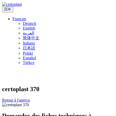
Aller
au
Menu
contenu
Français
Deutsch
English
العربية
简体中文
Italiano
日本語
Polski
Español
Türkçe
certoplast
370
Retour à l'aperçu
Demander des fiches techniques à