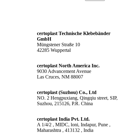
certoplast Technische Klebebänder
GmbH
Müngstener Straße 10
42285 Wuppertal
certoplast North America Inc.
9030 Advancement Avenue
Las Cruces, NM 88007
certoplast (Suzhou) Co., Ltd
NO. 2 Hengpuxiang, Qingqiu street, SIP,
Suzhou, 215126, P.R. China
certoplast India Pvt. Ltd.
A 1/4/2 , MIDC, loni, Indapur, Pune ,
Maharashtra , 413132 , India