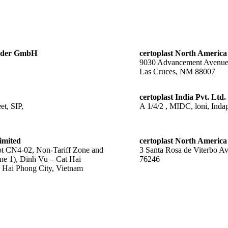
änder GmbH
certoplast North America
9030 Advancement Avenu
Las Cruces, NM 88007
certoplast India Pvt. Ltd.
t, SIP,
A 1/4/2 , MIDC, loni, Indap
imited
certoplast North America
 CN4-02, Non-Tariff Zone and
3 Santa Rosa de Viterbo A
ne 1), Dinh Vu – Cat Hai
76246
Hai Phong City, Vietnam