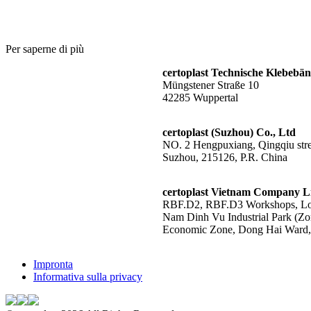
Per saperne di più
certoplast Technische Klebeb
Müngstener Straße 10
42285 Wuppertal
certoplast (Suzhou) Co., Ltd
NO. 2 Hengpuxiang, Qingqiu stree
Suzhou, 215126, P.R. China
certoplast Vietnam Company L
RBF.D2, RBF.D3 Workshops, Lot
Nam Dinh Vu Industrial Park (Zo
Economic Zone, Dong Hai Ward, 
Impronta
Informativa sulla privacy