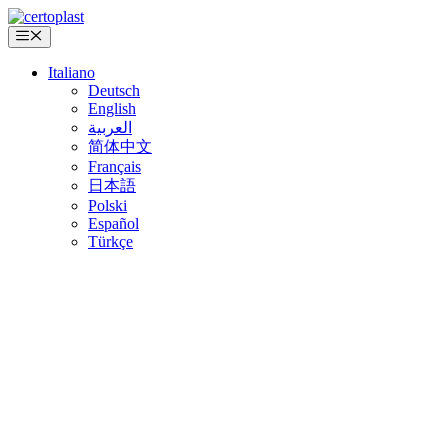
Vai
al
Menu
contenuto
Italiano
Deutsch
English
العربية
简体中文
Français
日本語
Polski
Español
Türkçe