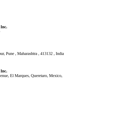
 Inc.
e
ur, Pune , Maharashtra , 413132 , India
 Inc.
venue, El Marques, Queretaro, Mexico,