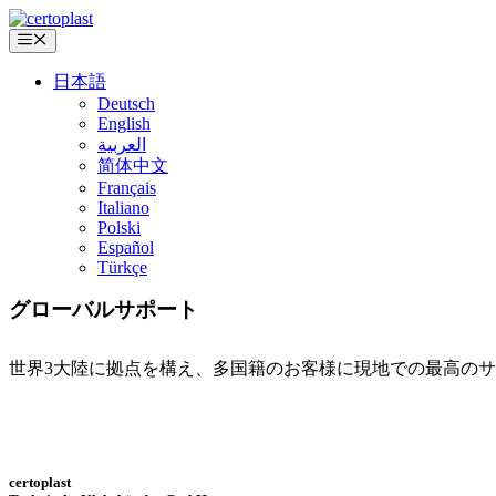
コ
ン
メ
ニ
テ
ュ
日本語
ン
ー
Deutsch
ツ
English
へ
العربية
ス
简体中文
キ
Français
ッ
Italiano
プ
Polski
Español
Türkçe
グローバル
サポート
世界3大陸に拠点を構え、多国籍のお客様に現地での最高の
多国籍企業のお客様へ
certoplast