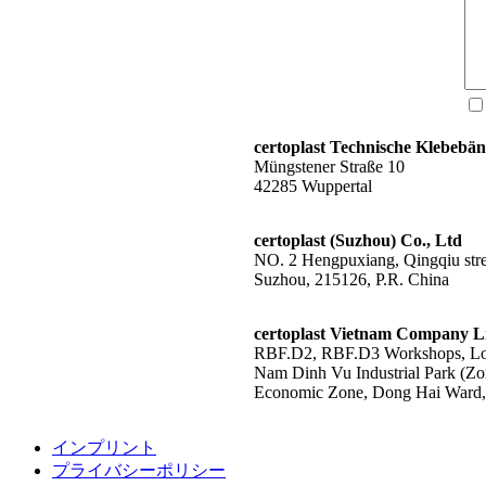
certoplast Technische Klebeb
Müngstener Straße 10
42285 Wuppertal
certoplast (Suzhou) Co., Ltd
NO. 2 Hengpuxiang, Qingqiu stree
Suzhou, 215126, P.R. China
certoplast Vietnam Company L
RBF.D2, RBF.D3 Workshops, Lot
Nam Dinh Vu Industrial Park (Zo
Economic Zone, Dong Hai Ward, 
インプリント
プライバシーポリシー