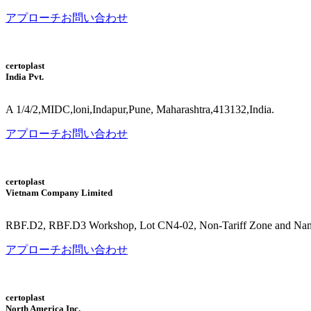
アプローチ
お問い合わせ
certoplast
India Pvt.
A 1/4/2,MIDC,loni,Indapur,Pune, Maharashtra,413132,India.
アプローチ
お問い合わせ
certoplast
Vietnam Company Limited
RBF.D2, RBF.D3 Workshop, Lot CN4-02, Non-Tariff Zone and Nam D
アプローチ
お問い合わせ
certoplast
North America Inc.