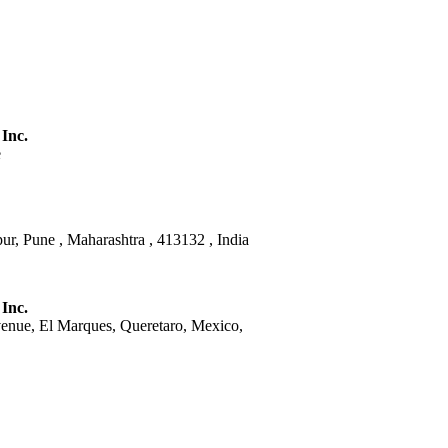
 Inc.
e
ur, Pune , Maharashtra , 413132 , India
 Inc.
venue, El Marques, Queretaro, Mexico,