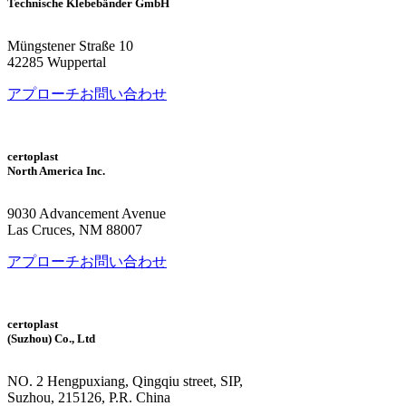
所在地
Technische Klebebänder GmbH
Müngstener Straße 10
42285 Wuppertal
アプローチ
お問い合わせ
certoplast
North America Inc.
9030 Advancement Avenue
Las Cruces, NM 88007
アプローチ
お問い合わせ
certoplast
(Suzhou) Co., Ltd
NO. 2 Hengpuxiang, Qingqiu street, SIP,
Suzhou, 215126, P.R. China