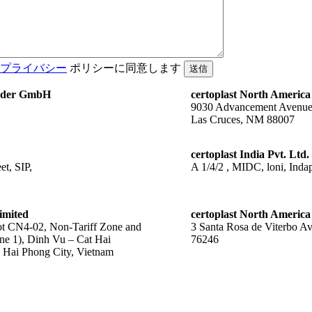
プライバシー
ポリシーに同意します
送信
änder GmbH
certoplast North America
9030 Advancement Avenu
Las Cruces, NM 88007
certoplast India Pvt. Ltd.
t, SIP,
A 1/4/2 , MIDC, loni, Indap
imited
certoplast North America
 CN4-02, Non-Tariff Zone and
3 Santa Rosa de Viterbo A
ne 1), Dinh Vu – Cat Hai
76246
Hai Phong City, Vietnam