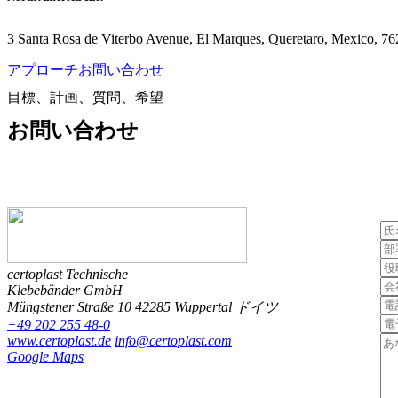
3 Santa Rosa de Viterbo Avenue, El Marques, Queretaro, Mexico, 7
アプローチ
お問い合わせ
目標、計画、質問、希望
お問い合わせ
certoplast Technische
Klebebänder GmbH
Müngstener Straße 10
42285 Wuppertal
ドイツ
+49 202 255 48-0
www.certoplast.de
info@certoplast.com
Google Maps