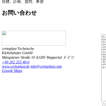
目標、計画、質問、希望
お問い合わせ
certoplast Technische
Klebebänder GmbH
Müngstener Straße 10
42285 Wuppertal
ドイツ
+49 202 255 48-0
www.certoplast.de
info@certoplast.com
Google Maps