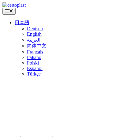
コ
ン
メ
ニ
テ
ュ
日本語
ン
ー
Deutsch
ツ
English
へ
العربية
ス
简体中文
キ
Français
ッ
Italiano
プ
Polski
Español
Türkçe