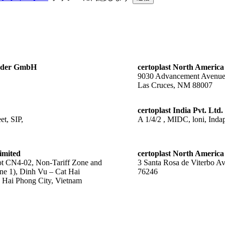
änder GmbH
certoplast North America
9030 Advancement Avenu
Las Cruces, NM 88007
certoplast India Pvt. Ltd.
t, SIP,
A 1/4/2 , MIDC, loni, Indap
imited
certoplast North America
 CN4-02, Non-Tariff Zone and
3 Santa Rosa de Viterbo A
ne 1), Dinh Vu – Cat Hai
76246
Hai Phong City, Vietnam