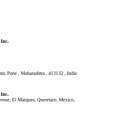
 Inc.
e
ur, Pune , Maharashtra , 413132 , India
 Inc.
venue, El Marques, Queretaro, Mexico,