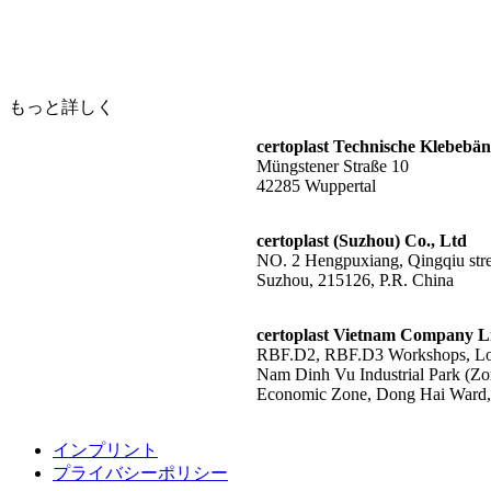
もっと詳しく
certoplast Technische Klebeb
Müngstener Straße 10
42285 Wuppertal
certoplast (Suzhou) Co., Ltd
NO. 2 Hengpuxiang, Qingqiu stree
Suzhou, 215126, P.R. China
certoplast Vietnam Company L
RBF.D2, RBF.D3 Workshops, Lot
Nam Dinh Vu Industrial Park (Zo
Economic Zone, Dong Hai Ward, 
インプリント
プライバシーポリシー