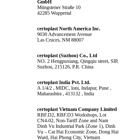
GmbH
Müngstener Straße 10
42285 Wuppertal
certoplast North America Inc.
9030 Advancement Avenue
Las Cruces, NM 88007
certoplast (Suzhou) Co., Ltd
NO. 2 Hengpuxiang, Qingqiu street, SIP,
Suzhou, 215126, P.R. China
certoplast India Pvt. Ltd.
A 1/4/2 , MIDC, loni, Indapur, Pune ,
Maharashtra , 413132 , India
certoplast Vietnam Company Limited
RBF.D2, RBF.D3 Workshops, Lot
CN4-02, Non-Tariff Zone and Nam
Dinh Vu Industrial Park (Zone 1), Dinh
Vu – Cat Hai Economic Zone, Dong Hai
Ward, Hai Phong City, Vietnam