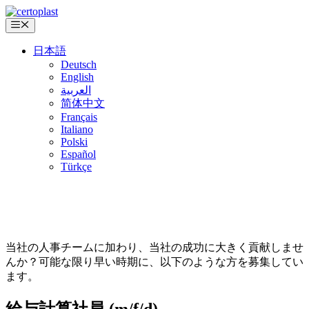
コ
ン
メ
ニ
テ
ュ
日本語
ン
ー
Deutsch
ツ
English
へ
العربية
ス
简体中文
キ
Français
ッ
Italiano
プ
Polski
Español
Türkçe
当社の人事チームに加わり、当社の成功に大きく貢献しませ
んか？可能な限り早い時期に、以下のような方を募集してい
ます。