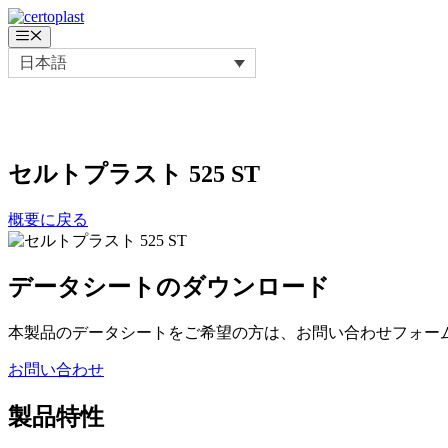
コ
ン
メ
ニ
テ
日本語
ュ
ン
ー
ツ
へ
ス
キ
セルトプラスト
525 ST
ッ
プ
概要に戻る
データシートのダウンロード
本製品のデータシートをご希望の方は、お問い合わせフォー
お問い合わせ
製品特性