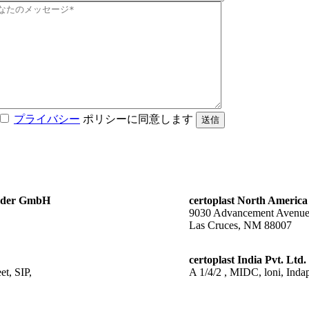
プライバシー
ポリシーに同意します
送信
änder GmbH
certoplast North America
9030 Advancement Avenu
Las Cruces, NM 88007
certoplast India Pvt. Ltd.
t, SIP,
A 1/4/2 , MIDC, loni, Indap