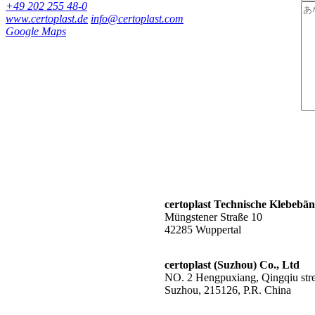
+49 202 255 48-0
www.certoplast.de
info@certoplast.com
Google Maps
certoplast Technische Klebeb
Müngstener Straße 10
42285 Wuppertal
certoplast (Suzhou) Co., Ltd
NO. 2 Hengpuxiang, Qingqiu stree
Suzhou, 215126, P.R. China