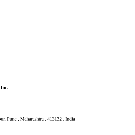
 Inc.
e
ur, Pune , Maharashtra , 413132 , India