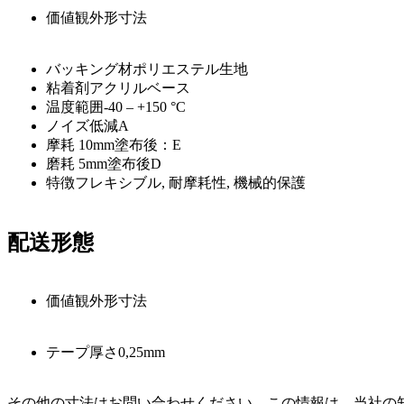
価値観
外形寸法
バッキング材
ポリエステル生地
粘着剤
アクリルベース
温度範囲
-40 – +150
°C
ノイズ低減
A
摩耗 10mm
塗布後：E
磨耗 5mm
塗布後D
特徴
フレキシブル, 耐摩耗性, 機械的保護
配送形態
価値観
外形寸法
テープ厚さ
0,25
mm
その他の寸法はお問い合わせください。この情報は、当社の