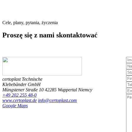
Cele, plany, pytania, życzenia
Proszę się
z nami
skontaktować
certoplast Technische
Klebebänder GmbH
Müngstener Straße 10
42285 Wuppertal
Niemcy
+49 202 255 48-0
www.certoplast.de
info@certoplast.com
Google Maps