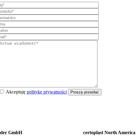
Akceptuję
politykę prywatności
Proszę przesłać
änder GmbH
certoplast North America