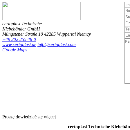
certoplast Technische
Klebebänder GmbH
Müngstener Straße 10
42285 Wuppertal
Niemcy
+49 202 255 48-0
www.certoplast.de
info@certoplast.com
Google Maps
Proszę dowiedzieć się więcej
certoplast Technische Klebeb