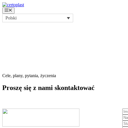
Przejdź
do
Menu
treści
Polski
Cele, plany, pytania, życzenia
Proszę się
z nami
skontaktować