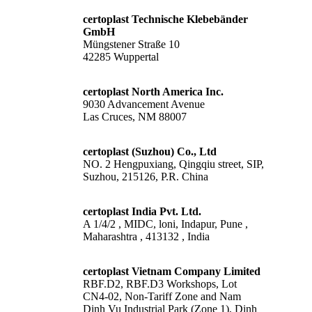
certoplast Technische Klebebänder
GmbH
Müngstener Straße 10
42285 Wuppertal
certoplast North America Inc.
9030 Advancement Avenue
Las Cruces, NM 88007
certoplast (Suzhou) Co., Ltd
NO. 2 Hengpuxiang, Qingqiu street, SIP,
Suzhou, 215126, P.R. China
certoplast India Pvt. Ltd.
A 1/4/2 , MIDC, loni, Indapur, Pune ,
Maharashtra , 413132 , India
certoplast Vietnam Company Limited
RBF.D2, RBF.D3 Workshops, Lot
CN4-02, Non-Tariff Zone and Nam
Dinh Vu Industrial Park (Zone 1), Dinh