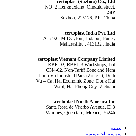
certoplast (Suzhou) Co., Ltd
NO. 2 Hengpuxiang, Qingqiu street,
SIP,
Suzhou, 215126, P.R. China
certoplast India Pvt. Ltd.
A 1/4/2 , MIDC, loni, Indapur, Pune ,
Maharashtra , 413132 , India
certoplast Vietnam Company Limited
RBF.D2, RBF.D3 Workshops, Lot
CN4-02, Non-Tariff Zone and Nam
Dinh Vu Industrial Park (Zone 1), Dinh
Vu – Cat Hai Economic Zone, Dong Hai
Ward, Hai Phong City, Vietnam
certoplast North America Inc.
3 Santa Rosa de Viterbo Avenue, El
Marques, Queretaro, Mexico, 76246
بصمة
سياسة الخصوصية