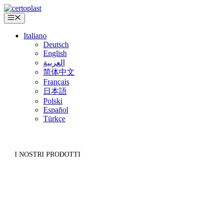
Vai
al
Menu
contenuto
Italiano
Deutsch
English
العربية
简体中文
Français
日本語
Polski
Español
Türkçe
I NOSTRI PRODOTTI
NASTRI DI VELLUTO