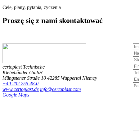
Cele, plany, pytania, życzenia
Proszę się
z nami
skontaktować
certoplast Technische
Klebebänder GmbH
Müngstener Straße 10
42285 Wuppertal
Niemcy
+49 202 255 48-0
www.certoplast.de
info@certoplast.com
Google Maps