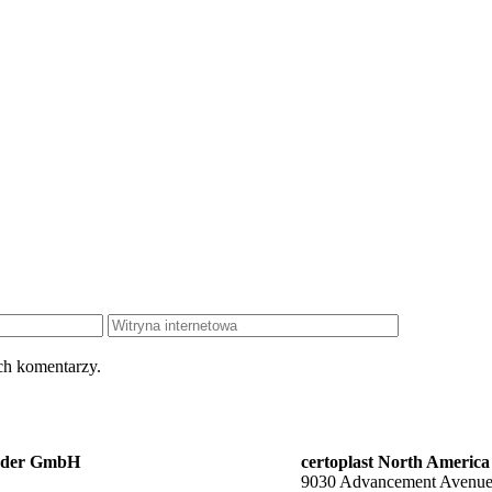
Witryna
internetowa
ch komentarzy.
änder GmbH
certoplast North America
9030 Advancement Avenu