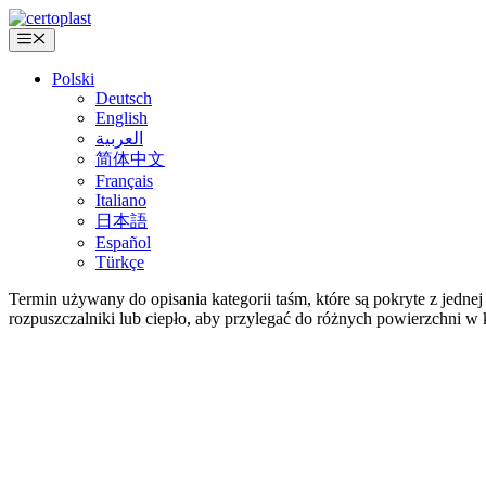
Przejdź
do
Menu
treści
Polski
Deutsch
English
العربية
简体中文
Français
Italiano
日本語
Español
Türkçe
Termin używany do opisania kategorii taśm, które są pokryte z jedne
rozpuszczalniki lub ciepło, aby przylegać do różnych powierzchni w 