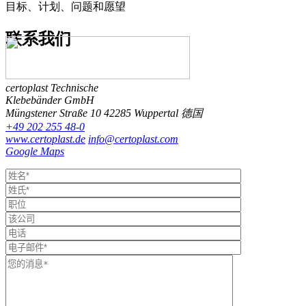
目标、计划、问题和愿望
联系
我们
certoplast Technische
Klebebänder GmbH
Müngstener Straße 10
42285 Wuppertal
德国
+49 202 255 48-0
www.certoplast.de
info@certoplast.com
Google Maps