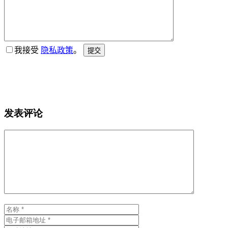
我接受
隐私政策
。
提交
发表评论
评
论
名
电
称
子
网