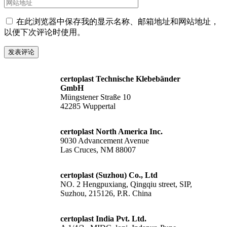
邮
站
箱
地
在此浏览器中保存我的显示名称、邮箱地址和网站地址，
地
址
以便下次评论时使用。
址
certoplast Technische Klebebänder
GmbH
Müngstener Straße 10
42285 Wuppertal
certoplast North America Inc.
9030 Advancement Avenue
Las Cruces, NM 88007
certoplast (Suzhou) Co., Ltd
NO. 2 Hengpuxiang, Qingqiu street, SIP,
Suzhou, 215126, P.R. China
certoplast India Pvt. Ltd.