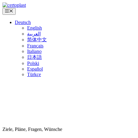
Zum
Inhalt
Menü
springen
Deutsch
English
العربية
简体中文
Français
Italiano
日本語
Polski
Español
Türkçe
Ziele, Pläne, Fragen, Wünsche