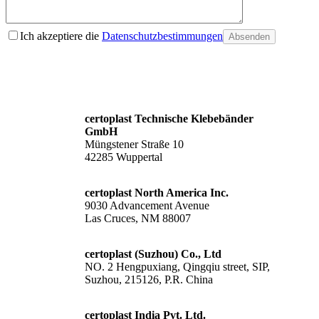
Ich akzeptiere die
Datenschutzbestimmungen
Absenden
certoplast Technische Klebebänder
GmbH
Müngstener Straße 10
42285 Wuppertal
certoplast North America Inc.
9030 Advancement Avenue
Las Cruces, NM 88007
certoplast (Suzhou) Co., Ltd
NO. 2 Hengpuxiang, Qingqiu street, SIP,
Suzhou, 215126, P.R. China
certoplast India Pvt. Ltd.