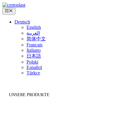
Zum
Inhalt
Menü
springen
Deutsch
English
العربية
简体中文
Français
Italiano
日本語
Polski
Español
Türkçe
UNSERE PRODUKTE
SONSTIGE KLEBEBÄNDER