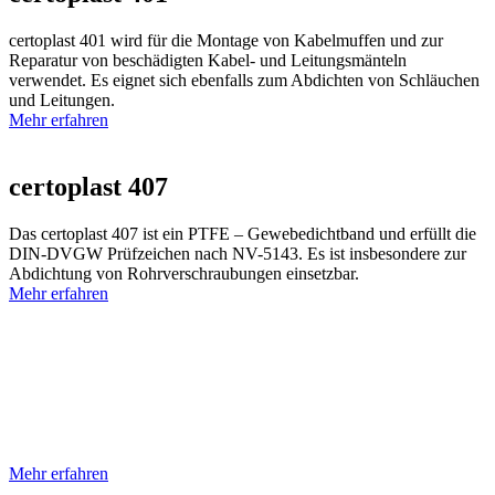
certoplast 401 wird für die Montage von Kabelmuffen und zur
Reparatur von beschädigten Kabel- und Leitungsmänteln
verwendet. Es eignet sich ebenfalls zum Abdichten von Schläuchen
und Leitungen.
Mehr erfahren
certoplast 407
Das certoplast 407 ist ein PTFE – Gewebedichtband und erfüllt die
DIN-DVGW Prüfzeichen nach NV-5143. Es ist insbesondere zur
Abdichtung von Rohrverschraubungen einsetzbar.
Mehr erfahren
Unser
Glossar
Sie haben Fragen zu den verschiedenen Arten von Klebebändern,
ihren Anwendungen oder den technischen Aspekten? Unser Glossar
bietet einen umfassenden Einblick in die wichtigsten technischen
Begriffe, die mit Klebebändern verbunden sind.
Mehr erfahren