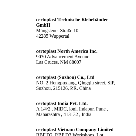
certoplast Technische Klebebänder
GmbH
Müngstener Straße 10
42285 Wuppertal
certoplast North America Inc.
9030 Advancement Avenue
Las Cruces, NM 88007
certoplast (Suzhou) Co., Ltd
NO. 2 Hengpuxiang, Qingqiu street, SIP,
Suzhou, 215126, P.R. China
certoplast India Pvt. Ltd.
A 1/4/2 , MIDC, loni, Indapur, Pune ,
Maharashtra , 413132 , India
certoplast Vietnam Company Limited
RBF.D2, RBF.D3 Workshops, Lot