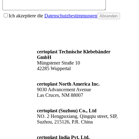
Ich akzeptiere die
Datenschutzbestimmungen
Absenden
certoplast Technische Klebebänder
GmbH
Müngstener Straße 10
42285 Wuppertal
certoplast North America Inc.
9030 Advancement Avenue
Las Cruces, NM 88007
certoplast (Suzhou) Co., Ltd
NO. 2 Hengpuxiang, Qingqiu street, SIP,
Suzhou, 215126, P.R. China
certoplast India Pvt. Ltd.