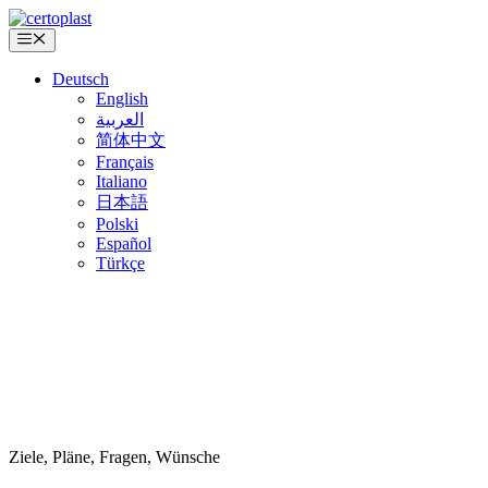
Zum
Inhalt
Menü
springen
Deutsch
English
العربية
简体中文
Français
Italiano
日本語
Polski
Español
Türkçe
Ziele, Pläne, Fragen, Wünsche