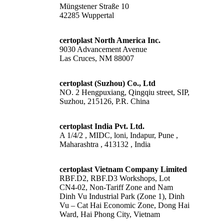
Müngstener Straße 10
42285 Wuppertal
certoplast North America Inc.
9030 Advancement Avenue
Las Cruces, NM 88007
certoplast (Suzhou) Co., Ltd
NO. 2 Hengpuxiang, Qingqiu street, SIP,
Suzhou, 215126, P.R. China
certoplast India Pvt. Ltd.
A 1/4/2 , MIDC, loni, Indapur, Pune ,
Maharashtra , 413132 , India
certoplast Vietnam Company Limited
RBF.D2, RBF.D3 Workshops, Lot
CN4-02, Non-Tariff Zone and Nam
Dinh Vu Industrial Park (Zone 1), Dinh
Vu – Cat Hai Economic Zone, Dong Hai
Ward, Hai Phong City, Vietnam