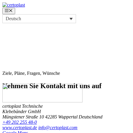
Zum
Inhalt
Menü
springen
Deutsch
Ziele, Pläne, Fragen, Wünsche
Nehmen Sie Kontakt
mit uns auf
certoplast Technische
Klebebänder GmbH
Müngstener Straße 10
42285 Wuppertal
Deutschland
+49 202 255 48-0
www.certoplast.de
info@certoplast.com
Google Maps