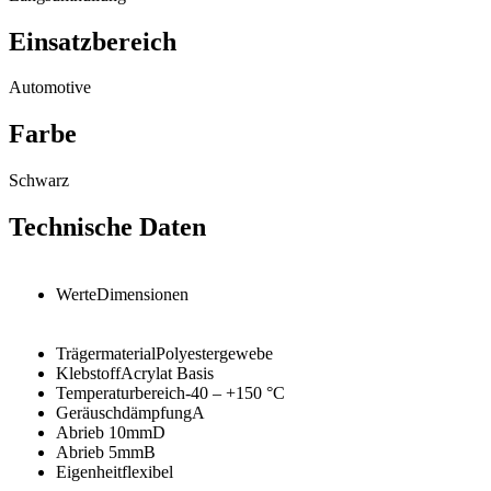
Einsatzbereich
Automotive
Farbe
Schwarz
Technische Daten
Werte
Dimensionen
Trägermaterial
Polyestergewebe
Klebstoff
Acrylat Basis
Temperaturbereich
-40 – +150
°C
Geräuschdämpfung
A
Abrieb 10mm
D
Abrieb 5mm
B
Eigenheit
flexibel