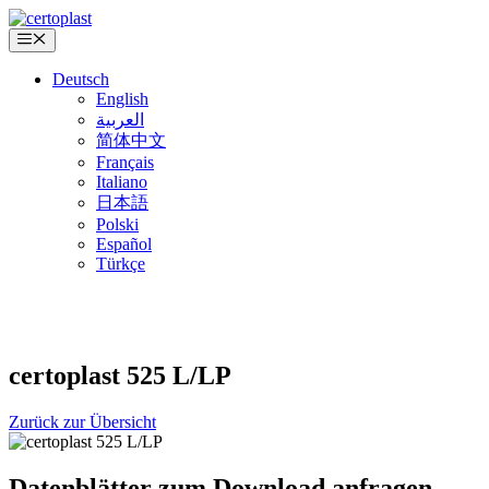
Zum
Inhalt
Menü
springen
Deutsch
English
العربية
简体中文
Français
Italiano
日本語
Polski
Español
Türkçe
certoplast
525 L/LP
Zurück zur Übersicht
Datenblätter zum Download anfragen