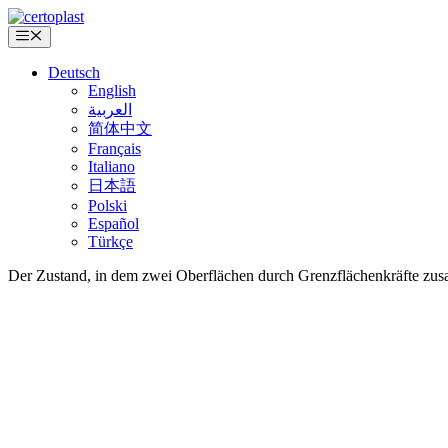
Zum
Inhalt
Menü
springen
Deutsch
English
العربية
简体中文
Français
Italiano
日本語
Polski
Español
Türkçe
Der Zustand, in dem zwei Oberflächen durch Grenzflächenkräfte z