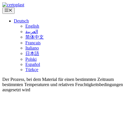
Zum
Inhalt
Menü
springen
Deutsch
English
العربية
简体中文
Français
Italiano
日本語
Polski
Español
Türkçe
Der Prozess, bei dem Material für einen bestimmten Zeitraum
bestimmten Temperaturen und relativen Feuchtigkeitsbedingungen
ausgesetzt wird