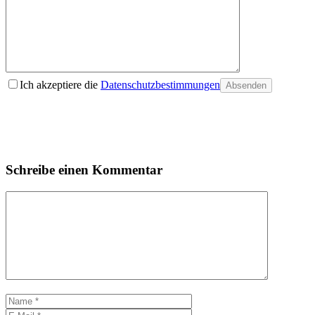
Ich akzeptiere die
Datenschutzbestimmungen
Absenden
Schreibe einen Kommentar
Kommentar
Name
E-
Mail
Website