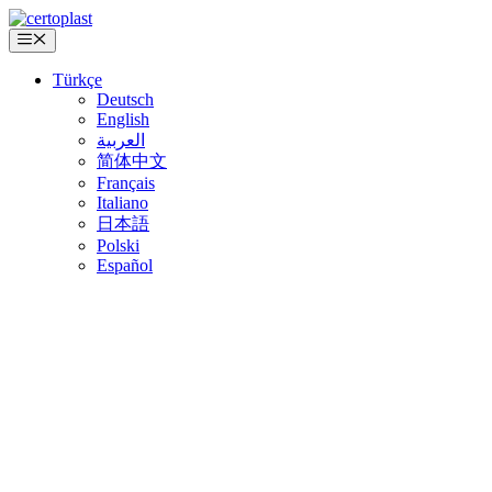
İçeriğe
atla
Menü
Türkçe
Deutsch
English
العربية
简体中文
Français
Italiano
日本語
Polski
Español
OTOMOTİV ENDÜSTRİSİ İÇİN YÜKSEK TEKNOLOJİ ÜRÜNLERİ
STANDART YALITIM IŞLERI VE ONARIMLAR IÇIN
FARKLI ALT TABAKALARA MÜKEMMEL UYUM
NEREDEYSE HER UYGULAMA IÇIN
OTOMOTIV
ELEKTRIK MÜHENDISLIĞI
YALITIM TICARETI VE INŞAA
DIĞER UYGULAMALAR