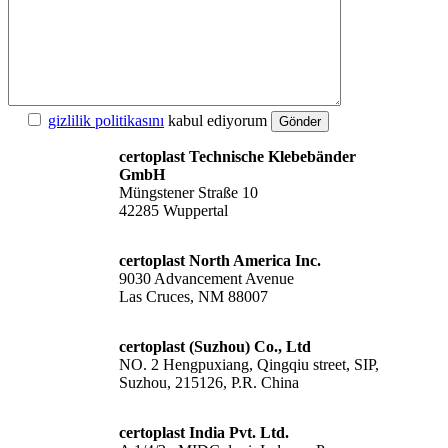
gizlilik politikasını
kabul ediyorum
Gönder
certoplast Technische Klebebänder
GmbH
Müngstener Straße 10
42285 Wuppertal
certoplast North America Inc.
9030 Advancement Avenue
Las Cruces, NM 88007
certoplast (Suzhou) Co., Ltd
NO. 2 Hengpuxiang, Qingqiu street, SIP,
Suzhou, 215126, P.R. China
certoplast India Pvt. Ltd.