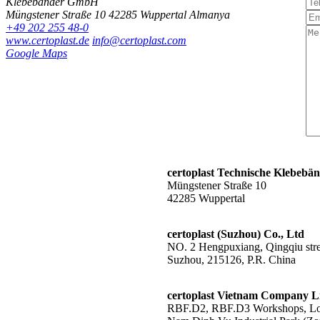
Klebebänder GmbH
Müngstener Straße 10
42285 Wuppertal
Almanya
+49 202 255 48-0
www.certoplast.de
info@certoplast.com
Google Maps
certoplast Technische Klebeb
Müngstener Straße 10
42285 Wuppertal
certoplast (Suzhou) Co., Ltd
NO. 2 Hengpuxiang, Qingqiu stree
Suzhou, 215126, P.R. China
certoplast Vietnam Company L
RBF.D2, RBF.D3 Workshops, Lot