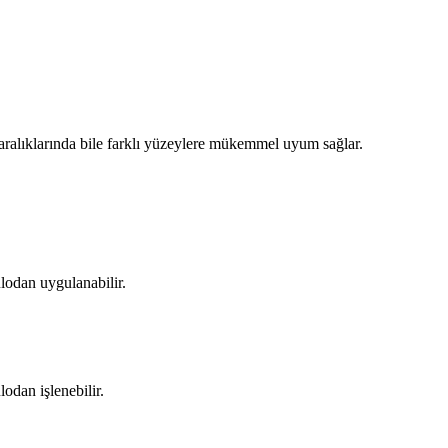
ık aralıklarında bile farklı yüzeylere mükemmel uyum sağlar.
ulodan uygulanabilir.
odan işlenebilir.