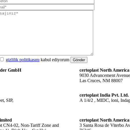
gizlilik politikasını
kabul ediyorum
Gönder
änder GmbH
certoplast North America
9030 Advancement Avenu
Las Cruces, NM 88007
certoplast India Pvt. Ltd.
t, SIP,
A 1/4/2 , MIDC, loni, Indap
imited
certoplast North America
 CN4-02, Non-Tariff Zone and
3 Santa Rosa de Viterbo A