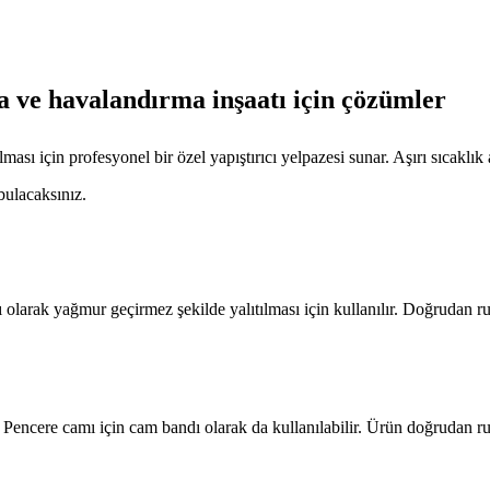
a ve havalandırma inşaatı
için çözümler
ılması için profesyonel bir özel yapıştırıcı yelpazesi sunar. Aşırı sıcakl
bulacaksınız.
ETI VE INŞAAT
ıcı olarak yağmur geçirmez şekilde yalıtılması için kullanılır. Doğrudan r
r. Pencere camı için cam bandı olarak da kullanılabilir. Ürün doğrudan rul