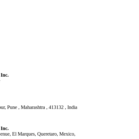
 Inc.
e
ur, Pune , Maharashtra , 413132 , India
 Inc.
venue, El Marques, Queretaro, Mexico,