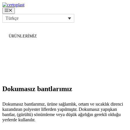
İçeriğe
atla
Menü
Türkçe
ÜRÜNLERIMIZ
DOKUMASIZ BANTLAR
Dokumasız bantlarımız
Dokumasız bantlarımız, ürüne sağlamlık, ortam ve sıcaklık direnci
kazandıran polyester liflerden yapılmıştır. Dokumasız yapışkan
bantlar, (gürültü) sönümleme veya düşük ağırlığın gerekli olduğu
yerlerde kullanılır.