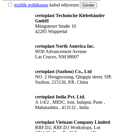
gizlilik politikasını
kabul ediyorum
Gönder
certoplast Technische Klebebänder
GmbH
Müngstener Straße 10
42285 Wuppertal
certoplast North America Inc.
9030 Advancement Avenue
Las Cruces, NM 88007
certoplast (Suzhou) Co., Ltd
NO. 2 Hengpuxiang, Qingqiu street, SIP,
Suzhou, 215126, P.R. China
certoplast India Pvt. Ltd.
A 1/4/2 , MIDC, loni, Indapur, Pune ,
Maharashtra , 413132 , India
certoplast Vietnam Company Limited
RBF.D2, RBF.D3 Workshops, Lot