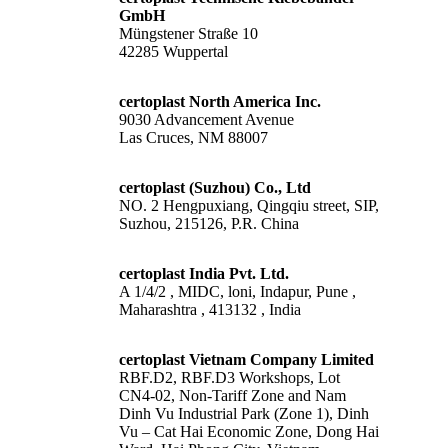
GmbH
Müngstener Straße 10
42285 Wuppertal
certoplast North America Inc.
9030 Advancement Avenue
Las Cruces, NM 88007
certoplast (Suzhou) Co., Ltd
NO. 2 Hengpuxiang, Qingqiu street, SIP,
Suzhou, 215126, P.R. China
certoplast India Pvt. Ltd.
A 1/4/2 , MIDC, loni, Indapur, Pune ,
Maharashtra , 413132 , India
certoplast Vietnam Company Limited
RBF.D2, RBF.D3 Workshops, Lot
CN4-02, Non-Tariff Zone and Nam
Dinh Vu Industrial Park (Zone 1), Dinh
Vu – Cat Hai Economic Zone, Dong Hai