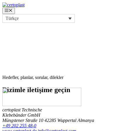
İçeriğe
atla
Menü
Türkçe
Hedefler, planlar, sorular, dilekler
Bizimle
iletişime geçin
certoplast Technische
Klebebänder GmbH
Müngstener Straße 10
42285 Wuppertal
Almanya
+49 202 255 48-0
www.certoplast.de
info@certoplast.com