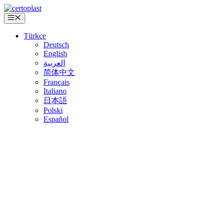
İçeriğe
atla
Menü
Türkçe
Deutsch
English
العربية
简体中文
Français
Italiano
日本語
Polski
Español