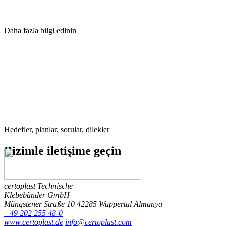
Daha fazla bilgi edinin
Hedefler, planlar, sorular, dilekler
Bizimle
iletişime geçin
certoplast Technische
Klebebänder GmbH
Müngstener Straße 10
42285 Wuppertal
Almanya
+49 202 255 48-0
www.certoplast.de
info@certoplast.com