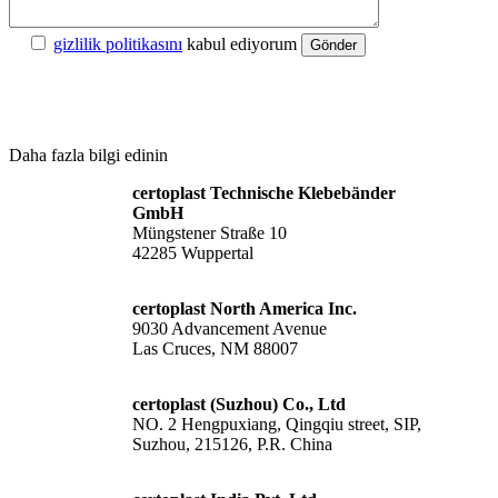
gizlilik politikasını
kabul ediyorum
Gönder
Daha fazla bilgi edinin
certoplast Technische Klebebänder
GmbH
Müngstener Straße 10
42285 Wuppertal
certoplast North America Inc.
9030 Advancement Avenue
Las Cruces, NM 88007
certoplast (Suzhou) Co., Ltd
NO. 2 Hengpuxiang, Qingqiu street, SIP,
Suzhou, 215126, P.R. China