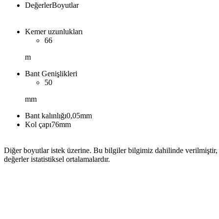
Değerler
Boyutlar
Kemer uzunlukları
66
m
Bant Genişlikleri
50
mm
Bant kalınlığı
0,05
mm
Kol çapı
76
mm
Diğer boyutlar istek üzerine. Bu bilgiler bilgimiz dahilinde verilmiştir
değerler istatistiksel ortalamalardır.