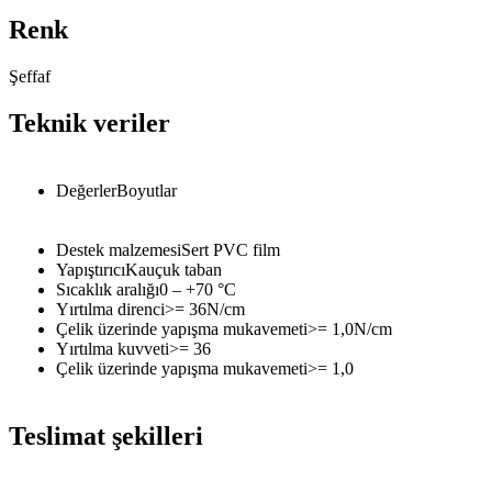
Renk
Şeffaf
Teknik veriler
Değerler
Boyutlar
Destek malzemesi
Sert PVC film
Yapıştırıcı
Kauçuk taban
Sıcaklık aralığı
0 – +70
°C
Yırtılma direnci
>= 36
N/cm
Çelik üzerinde yapışma mukavemeti
>= 1,0
N/cm
Yırtılma kuvveti
>= 36
Çelik üzerinde yapışma mukavemeti
>= 1,0
Teslimat şekilleri