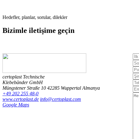
Hedefler, planlar, sorular, dilekler
Bizimle
iletişime geçin
certoplast Technische
Klebebänder GmbH
Müngstener Straße 10
42285 Wuppertal
Almanya
+49 202 255 48-0
www.certoplast.de
info@certoplast.com
Google Maps