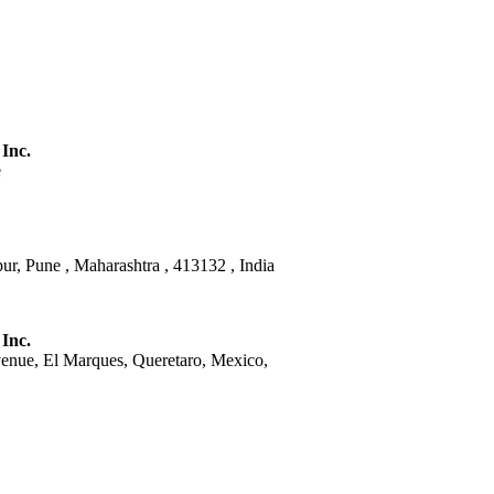
 Inc.
e
ur, Pune , Maharashtra , 413132 , India
 Inc.
venue, El Marques, Queretaro, Mexico,