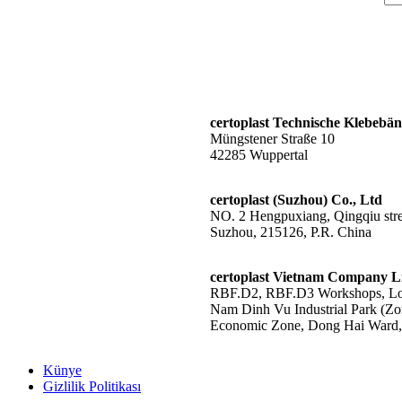
certoplast Technische Klebeb
Müngstener Straße 10
42285 Wuppertal
certoplast (Suzhou) Co., Ltd
NO. 2 Hengpuxiang, Qingqiu stree
Suzhou, 215126, P.R. China
certoplast Vietnam Company L
RBF.D2, RBF.D3 Workshops, Lot
Nam Dinh Vu Industrial Park (Zo
Economic Zone, Dong Hai Ward, 
Künye
Gizlilik Politikası