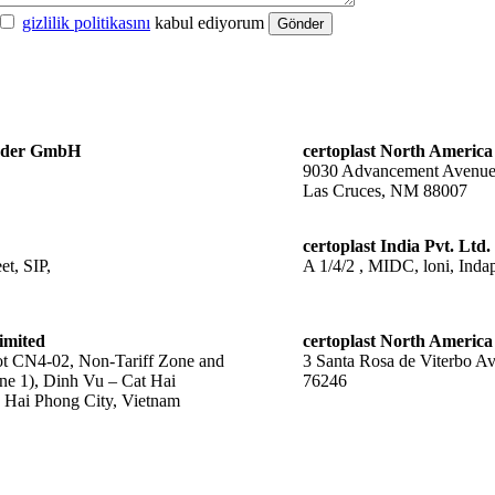
gizlilik politikasını
kabul ediyorum
Gönder
änder GmbH
certoplast North America
9030 Advancement Avenu
Las Cruces, NM 88007
certoplast India Pvt. Ltd.
t, SIP,
A 1/4/2 , MIDC, loni, Indap
imited
certoplast North America
 CN4-02, Non-Tariff Zone and
3 Santa Rosa de Viterbo A
ne 1), Dinh Vu – Cat Hai
76246
Hai Phong City, Vietnam