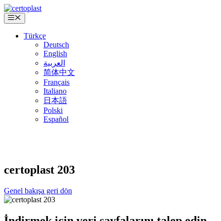
İçeriğe
atla
Menü
Türkçe
Deutsch
English
العربية
简体中文
Français
Italiano
日本語
Polski
Español
certoplast
203
Genel bakışa geri dön
İndirmek için veri sayfalarını talep edin