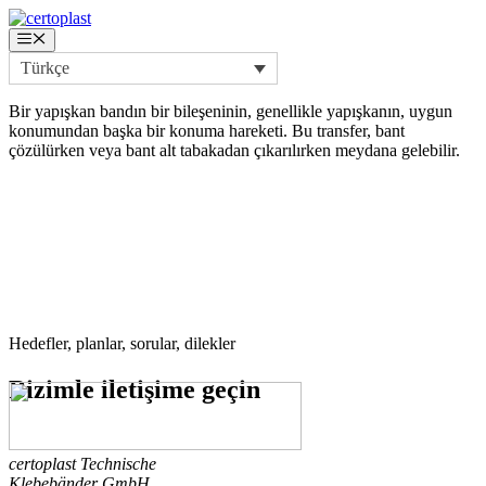
İçeriğe
atla
Menü
Türkçe
Bir yapışkan bandın bir bileşeninin, genellikle yapışkanın, uygun
konumundan başka bir konuma hareketi. Bu transfer, bant
çözülürken veya bant alt tabakadan çıkarılırken meydana gelebilir.
Hedefler, planlar, sorular, dilekler
Bizimle
iletişime geçin
certoplast Technische
Klebebänder GmbH