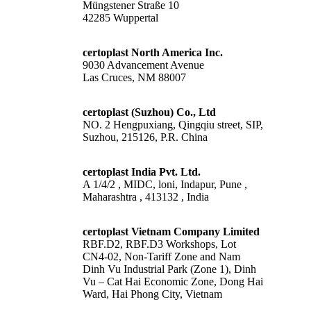
Müngstener Straße 10
42285 Wuppertal
certoplast North America Inc.
9030 Advancement Avenue
Las Cruces, NM 88007
certoplast (Suzhou) Co., Ltd
NO. 2 Hengpuxiang, Qingqiu street, SIP,
Suzhou, 215126, P.R. China
certoplast India Pvt. Ltd.
A 1/4/2 , MIDC, loni, Indapur, Pune ,
Maharashtra , 413132 , India
certoplast Vietnam Company Limited
RBF.D2, RBF.D3 Workshops, Lot
CN4-02, Non-Tariff Zone and Nam
Dinh Vu Industrial Park (Zone 1), Dinh
Vu – Cat Hai Economic Zone, Dong Hai
Ward, Hai Phong City, Vietnam